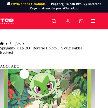
🚚
Envío a todo Colombia
· Pago seguro con Bre-B y Mercado
Pago · Atención por WhatsApp
Saltar
al
Carro
contenido
de
compra
Singles
Inicio
Sprigatito | 012/193 | Reverse Holofoil | SV02: Paldea
Evolved
AGOTADO