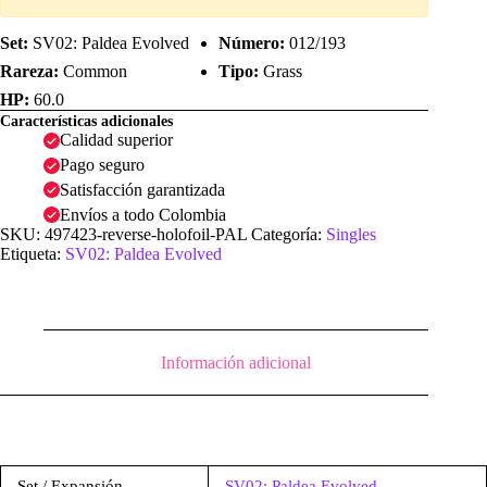
Set:
SV02: Paldea Evolved
Número:
012/193
Rareza:
Common
Tipo:
Grass
HP:
60.0
Características adicionales
Calidad superior
Pago seguro
Satisfacción garantizada
Envíos a todo Colombia
SKU:
497423-reverse-holofoil-PAL
Categoría:
Singles
Etiqueta:
SV02: Paldea Evolved
Información adicional
Set / Expansión
SV02: Paldea Evolved