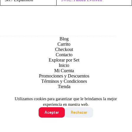
Blog
Carrito
Checkout
Contacto
Explorar por Set
Inicio
Mi Cuenta
Promociones y Descuentos
Términos y Condiciones
Tienda
Utilizamos cookies para garantizar que le brindamos la mejor
experiencia en nuestra web.
Aceptar
Rechazar
Todo contenido original es sujeto de Copyright © 2026 TCG
Colombia
©2024 Pokémon. ©1995 - 2024 Nintendo/Creatures