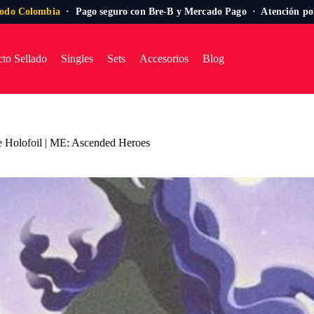
todo Colombia
· Pago seguro con Bre-B y Mercado Pago · Atención p
to Sellado
Singles
Sets
Accesorios
Blog
se Holofoil | ME: Ascended Heroes