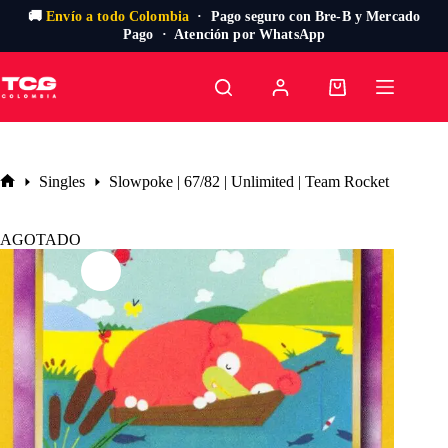
🚚
Envío a todo Colombia
· Pago seguro con Bre-B y Mercado
Pago · Atención por WhatsApp
Saltar
al
Carro
contenido
de
compra
Singles
Slowpoke | 67/82 | Unlimited | Team Rocket
Inicio
AGOTADO