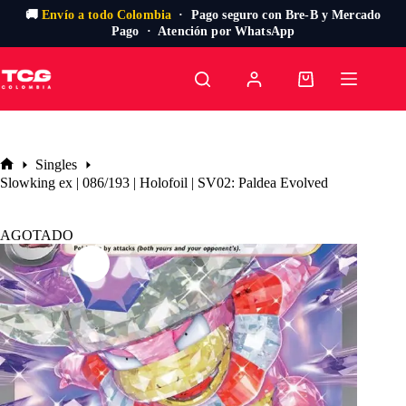
🚚
Envío a todo Colombia
· Pago seguro con Bre-B y Mercado
Pago · Atención por WhatsApp
Saltar
al
Carro
contenido
de
compra
Singles
Inicio
Slowking ex | 086/193 | Holofoil | SV02: Paldea Evolved
AGOTADO