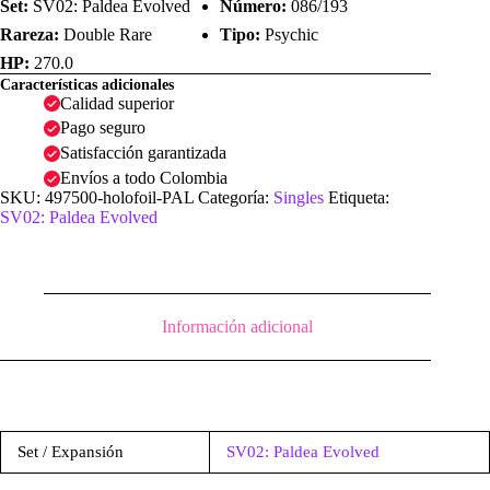
Set:
SV02: Paldea Evolved
Número:
086/193
Rareza:
Double Rare
Tipo:
Psychic
HP:
270.0
Características adicionales
Calidad superior
Pago seguro
Satisfacción garantizada
Envíos a todo Colombia
SKU:
497500-holofoil-PAL
Categoría:
Singles
Etiqueta:
SV02: Paldea Evolved
Información adicional
Set / Expansión
SV02: Paldea Evolved