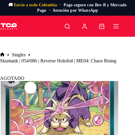
🚚
Envío a todo Colombia
· Pago seguro con Bre-B y Mercado
Pago · Atención por WhatsApp
Saltar
al
Carro
contenido
de
compra
Singles
Inicio
Skuntank | 054/086 | Reverse Holofoil | ME04: Chaos Rising
AGOTADO