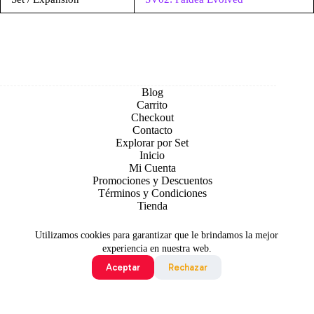
Blog
Carrito
Checkout
Contacto
Explorar por Set
Inicio
Mi Cuenta
Promociones y Descuentos
Términos y Condiciones
Tienda
Utilizamos cookies para garantizar que le brindamos la mejor
experiencia en nuestra web.
Aceptar
Rechazar
Todo contenido original es sujeto de Copyright © 2026 TCG
Colombia
©2024 Pokémon. ©1995 - 2024 Nintendo/Creatures