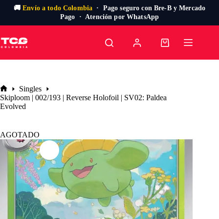
🚚
Envío a todo Colombia
· Pago seguro con Bre-B y Mercado
Pago · Atención por WhatsApp
Saltar
al
Carro
contenido
de
compra
Singles
Inicio
Skiploom | 002/193 | Reverse Holofoil | SV02: Paldea
Evolved
AGOTADO