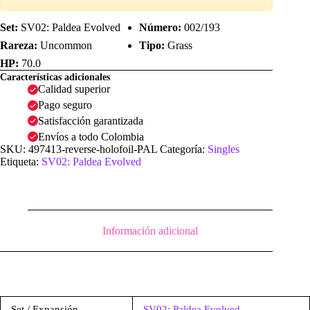
Set:
SV02: Paldea Evolved
Número:
002/193
Rareza:
Uncommon
Tipo:
Grass
HP:
70.0
Características adicionales
Calidad superior
Pago seguro
Satisfacción garantizada
Envíos a todo Colombia
SKU:
497413-reverse-holofoil-PAL
Categoría:
Singles
Etiqueta:
SV02: Paldea Evolved
Información adicional
Set / Expansión
SV02: Paldea Evolved