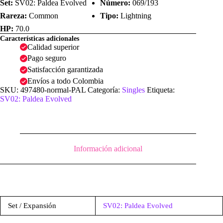
Set:
SV02: Paldea Evolved
Número:
069/193
Rareza:
Common
Tipo:
Lightning
HP:
70.0
Características adicionales
Calidad superior
Pago seguro
Satisfacción garantizada
Envíos a todo Colombia
SKU:
497480-normal-PAL
Categoría:
Singles
Etiqueta:
SV02: Paldea Evolved
Información adicional
Set / Expansión
SV02: Paldea Evolved