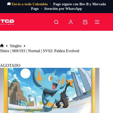
🚚
Envío a todo Colombia
· Pago seguro con Bre-B y Mercado
Pago · Atención por WhatsApp
Saltar
al
Carro
contenido
de
compra
Singles
Inicio
Shinx | 069/193 | Normal | SV02: Paldea Evolved
AGOTADO