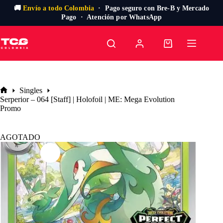
🚚
Envío a todo Colombia
· Pago seguro con Bre-B y Mercado
Pago · Atención por WhatsApp
Saltar
al
Carro
contenido
de
compra
Singles
Inicio
Serperior – 064 [Staff] | Holofoil | ME: Mega Evolution
Promo
AGOTADO