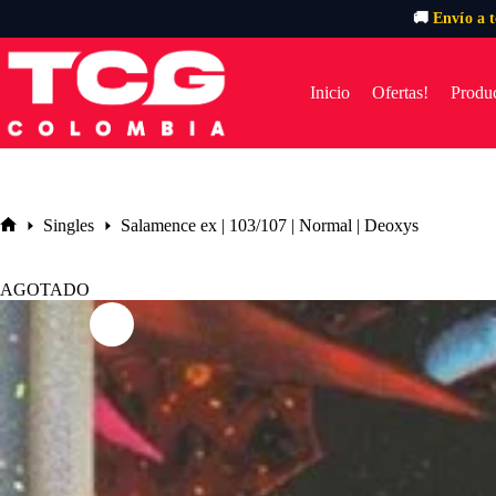
🚚
Envío a 
Saltar
al
contenido
Inicio
Ofertas!
Produc
Singles
Salamence ex | 103/107 | Normal | Deoxys
Inicio
AGOTADO