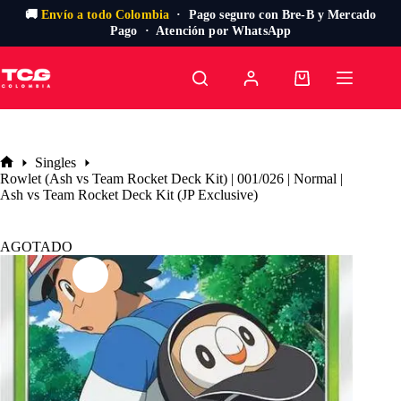
🚚
Envío a todo Colombia
· Pago seguro con Bre-B y Mercado
Pago · Atención por WhatsApp
Saltar
al
Carro
contenido
de
compra
Singles
Inicio
Rowlet (Ash vs Team Rocket Deck Kit) | 001/026 | Normal |
Ash vs Team Rocket Deck Kit (JP Exclusive)
AGOTADO