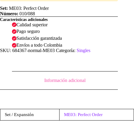
|
ME03:
Set:
ME03: Perfect Order
Perfect
Número:
010/088
Order
Características adicionales
cantidad
Calidad superior
Pago seguro
Satisfacción garantizada
Envíos a todo Colombia
SKU:
684367-normal-ME03
Categoría:
Singles
Información adicional
Set / Expansión
ME03: Perfect Order