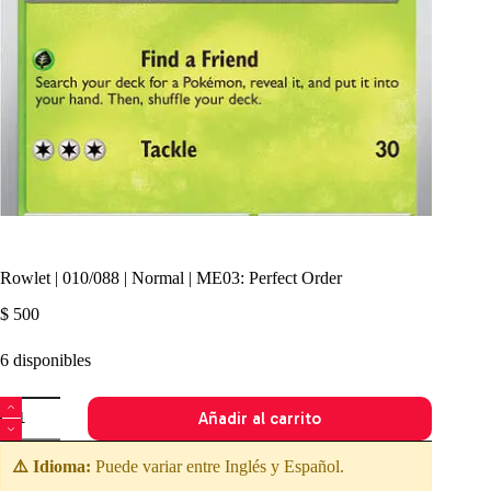
Rowlet | 010/088 | Normal | ME03: Perfect Order
$
500
6 disponibles
Rowlet
Añadir al carrito
|
010/088
|
⚠️ Idioma:
Puede variar entre Inglés y Español.
Normal