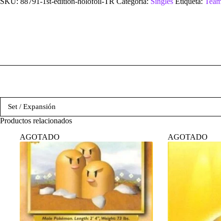
SKU:
88791-1st-edition-holofoil-TR
Categoría:
Singles
Etiqueta:
Team
Set / Expansión
Productos relacionados
AGOTADO
AGOTADO