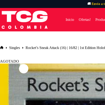
🚚
Envío a 
Saltar
al
contenido
Inicio
Ofertas!
Produc
Singles
Rocket’s Sneak Attack (16) | 16/82 | 1st Edition Holo
Inicio
AGOTADO