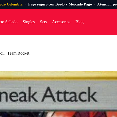
todo Colombia
· Pago seguro con Bre-B y Mercado Pago · Atención p
to Sellado
Singles
Sets
Accesorios
Blog
foil | Team Rocket