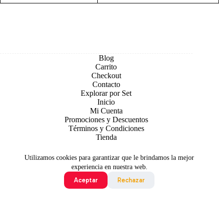
Blog
Carrito
Checkout
Contacto
Explorar por Set
Inicio
Mi Cuenta
Promociones y Descuentos
Términos y Condiciones
Tienda
Utilizamos cookies para garantizar que le brindamos la mejor
experiencia en nuestra web.
Aceptar
Rechazar
Todo contenido original es sujeto de Copyright © 2026 TCG
Colombia
©2024 Pokémon. ©1995 - 2024 Nintendo/Creatures