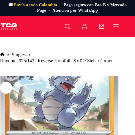
🚚
Envío a todo Colombia
· Pago seguro con Bre-B y Mercado
Pago · Atención por WhatsApp
Saltar
al
Carro
contenido
de
compra
Singles
Inicio
Rhydon | 075/142 | Reverse Holofoil | SV07: Stellar Crown