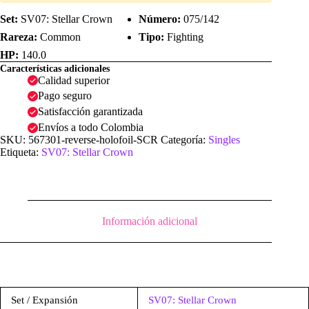
Set:
SV07: Stellar Crown
Número:
075/142
Rareza:
Common
Tipo:
Fighting
HP:
140.0
Características adicionales
Calidad superior
Pago seguro
Satisfacción garantizada
Envíos a todo Colombia
SKU:
567301-reverse-holofoil-SCR
Categoría:
Singles
Etiqueta:
SV07: Stellar Crown
Información adicional
Set / Expansión
SV07: Stellar Crown