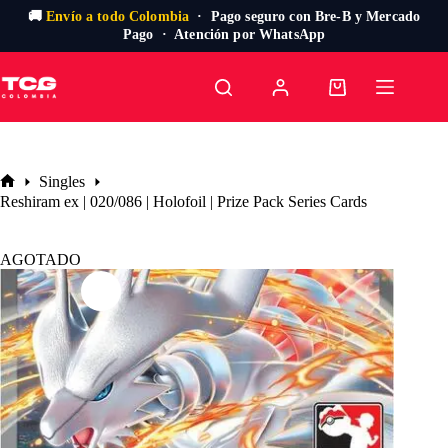
🚚
Envío a todo Colombia
· Pago seguro con Bre-B y Mercado
Pago · Atención por WhatsApp
Saltar
al
Carro
contenido
de
compra
Singles
Inicio
Reshiram ex | 020/086 | Holofoil | Prize Pack Series Cards
AGOTADO