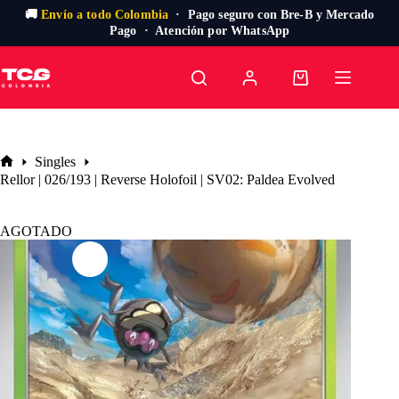
🚚
Envío a todo Colombia
· Pago seguro con Bre-B y Mercado
Pago · Atención por WhatsApp
Saltar
al
Carro
contenido
de
compra
Singles
Inicio
Rellor | 026/193 | Reverse Holofoil | SV02: Paldea Evolved
AGOTADO