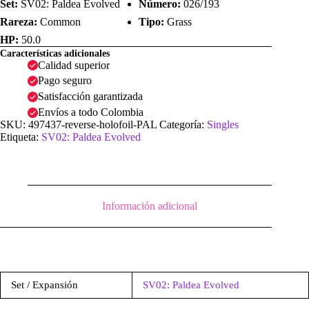
Set:
SV02: Paldea Evolved
Número:
026/193
Rareza:
Common
Tipo:
Grass
HP:
50.0
Características adicionales
Calidad superior
Pago seguro
Satisfacción garantizada
Envíos a todo Colombia
SKU:
497437-reverse-holofoil-PAL
Categoría:
Singles
Etiqueta:
SV02: Paldea Evolved
Información adicional
Set / Expansión
SV02: Paldea Evolved