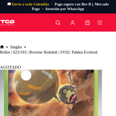
🚚
Envío a todo Colombia
· Pago seguro con Bre-B y Mercado
Pago · Atención por WhatsApp
Saltar
al
Carro
contenido
de
compra
Singles
Inicio
Rellor | 025/193 | Reverse Holofoil | SV02: Paldea Evolved
AGOTADO