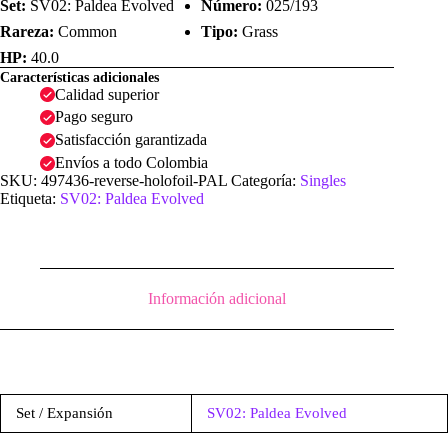
Set:
SV02: Paldea Evolved
Número:
025/193
Rareza:
Common
Tipo:
Grass
HP:
40.0
Características adicionales
Calidad superior
Pago seguro
Satisfacción garantizada
Envíos a todo Colombia
SKU:
497436-reverse-holofoil-PAL
Categoría:
Singles
Etiqueta:
SV02: Paldea Evolved
Información adicional
Set / Expansión
SV02: Paldea Evolved