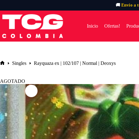
🚚
Envío a 
Saltar
al
contenido
Inicio
Ofertas!
Produc
Singles
Rayquaza ex | 102/107 | Normal | Deoxys
Inicio
AGOTADO