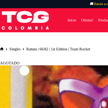
🚚
Envío a 
Saltar
al
contenido
Inicio
Ofertas!
Produc
Singles
Rattata | 66/82 | 1st Edition | Team Rocket
Inicio
AGOTADO