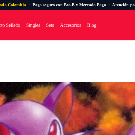
todo Colombia
· Pago seguro con Bre-B y Mercado Pago · Atención p
to Sellado
Singles
Sets
Accesorios
Blog