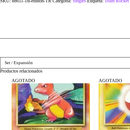
SKU:
88611-1st-edition-TR
Categoría:
Singles
Etiqueta:
Team Rocket
Set / Expansión
Productos relacionados
AGOTADO
AGOTADO