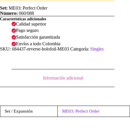
Holofoil
|
Set:
ME03: Perfect Order
ME03:
Número:
060/088
Perfect
Características adicionales
Order
Calidad superior
cantidad
Pago seguro
Satisfacción garantizada
Envíos a todo Colombia
SKU:
684437-reverse-holofoil-ME03
Categoría:
Singles
Información adicional
Set / Expansión
ME03: Perfect Order