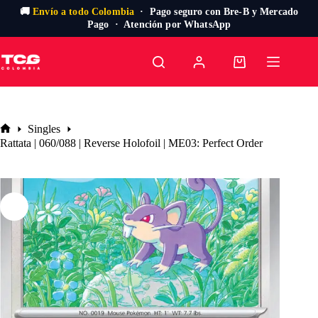
🚚
Envío a todo Colombia
· Pago seguro con Bre-B y Mercado
Pago · Atención por WhatsApp
Saltar
al
Carro
contenido
de
compra
Singles
Inicio
Rattata | 060/088 | Reverse Holofoil | ME03: Perfect Order