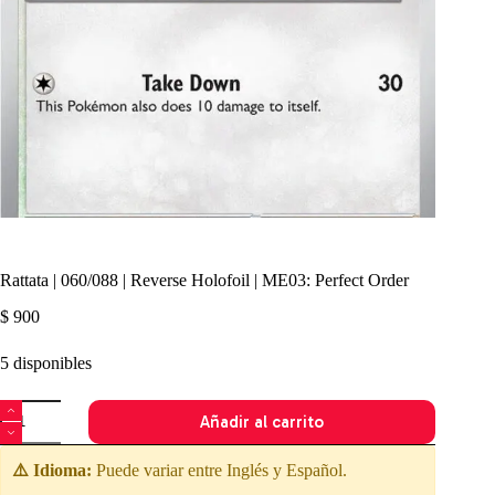
Rattata | 060/088 | Reverse Holofoil | ME03: Perfect Order
$
900
5 disponibles
Rattata
Añadir al carrito
|
060/088
|
⚠️ Idioma:
Puede variar entre Inglés y Español.
Reverse