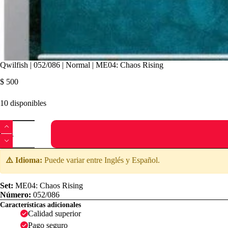
Qwilfish | 052/086 | Normal | ME04: Chaos Rising
$
500
10 disponibles
Qwilfish
|
052/086
|
Normal
⚠️ Idioma:
Puede variar entre Inglés y Español.
|
ME04:
Chaos
Set:
ME04: Chaos Rising
Rising
Número:
052/086
cantidad
Características adicionales
Calidad superior
Pago seguro