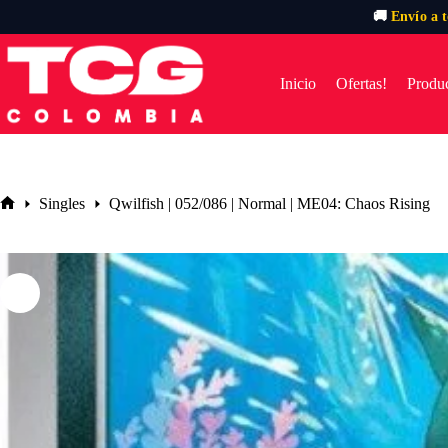
🚚
Envío a 
Saltar
al
contenido
Inicio
Ofertas!
Produc
Singles
Qwilfish | 052/086 | Normal | ME04: Chaos Rising
Inicio