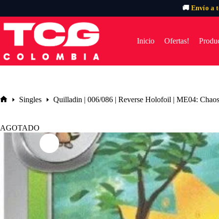
🚚
Envío a 
Saltar
al
contenido
Inicio
Ofertas!
Produc
Singles
Quilladin | 006/086 | Reverse Holofoil | ME04: Chao
Inicio
AGOTADO