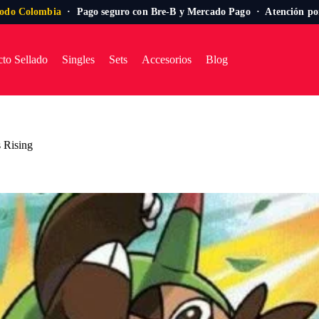
todo Colombia
· Pago seguro con Bre-B y Mercado Pago · Atención p
to Sellado
Singles
Sets
Accesorios
Blog
s Rising