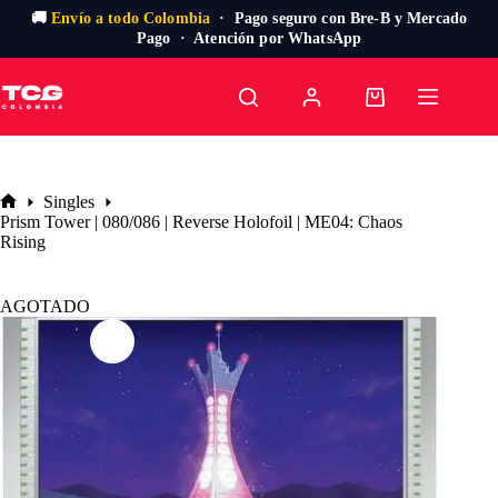
🚚
Envío a todo Colombia
· Pago seguro con Bre-B y Mercado
Pago · Atención por WhatsApp
Saltar
al
Carro
contenido
de
compra
Singles
Inicio
Prism Tower | 080/086 | Reverse Holofoil | ME04: Chaos
Rising
AGOTADO