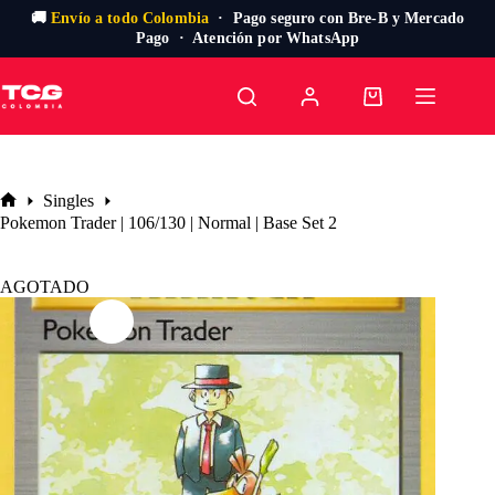
🚚
Envío a todo Colombia
· Pago seguro con Bre-B y Mercado
Pago · Atención por WhatsApp
Saltar
al
Carro
contenido
de
compra
Singles
Inicio
Pokemon Trader | 106/130 | Normal | Base Set 2
AGOTADO