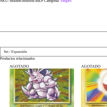
SKU:
684466-holofoil-MEP
Categoría:
Singles
Set / Expansión
Productos relacionados
AGOTADO
AGOTADO