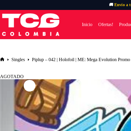
🚚
Envío a 
Saltar
al
contenido
Inicio
Ofertas!
Produc
Singles
Piplup – 042 | Holofoil | ME: Mega Evolution Promo
Inicio
AGOTADO