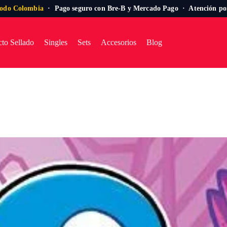
todo Colombia
· Pago seguro con Bre-B y Mercado Pago · Atención p
to Sellado
Singles
Sets
Accesorios
Blog