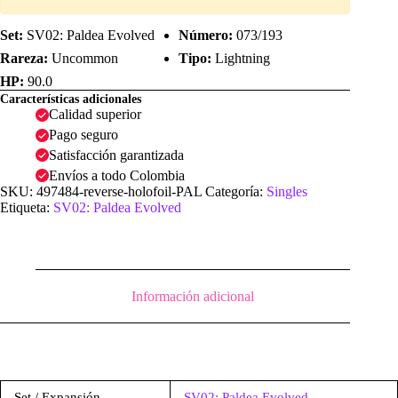
Set:
SV02: Paldea Evolved
Número:
073/193
Rareza:
Uncommon
Tipo:
Lightning
HP:
90.0
Características adicionales
Calidad superior
Pago seguro
Satisfacción garantizada
Envíos a todo Colombia
SKU:
497484-reverse-holofoil-PAL
Categoría:
Singles
Etiqueta:
SV02: Paldea Evolved
Información adicional
Set / Expansión
SV02: Paldea Evolved