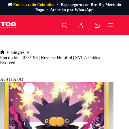
🚚
Envío a todo Colombia
· Pago seguro con Bre-B y Mercado
Pago · Atención por WhatsApp
Saltar
al
Carro
contenido
de
compra
Singles
Inicio
Pincurchin | 073/193 | Reverse Holofoil | SV02: Paldea
Evolved
AGOTADO