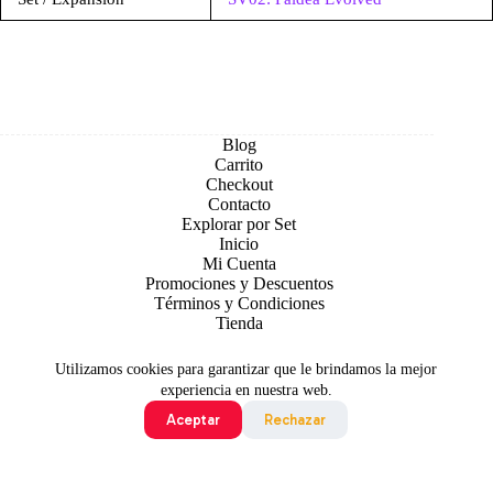
Blog
Carrito
Checkout
Contacto
Explorar por Set
Inicio
Mi Cuenta
Promociones y Descuentos
Términos y Condiciones
Tienda
Utilizamos cookies para garantizar que le brindamos la mejor
experiencia en nuestra web.
Aceptar
Rechazar
Todo contenido original es sujeto de Copyright © 2026 TCG
Colombia
©2024 Pokémon. ©1995 - 2024 Nintendo/Creatures