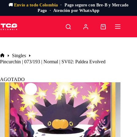
🚚
Envío a todo Colombia
· Pago seguro con Bre-B y Mercado
Pago · Atención por WhatsApp
Saltar
al
Carro
contenido
de
compra
Singles
Inicio
Pincurchin | 073/193 | Normal | SV02: Paldea Evolved
AGOTADO