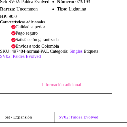
Set:
SV02: Paldea Evolved
Número:
073/193
Rareza:
Uncommon
Tipo:
Lightning
HP:
90.0
Características adicionales
Calidad superior
Pago seguro
Satisfacción garantizada
Envíos a todo Colombia
SKU:
497484-normal-PAL
Categoría:
Singles
Etiqueta:
SV02: Paldea Evolved
Información adicional
Set / Expansión
SV02: Paldea Evolved