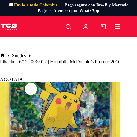
🚚
Envío a todo Colombia
· Pago seguro con Bre-B y Mercado
Pago · Atención por WhatsApp
Saltar
al
Carro
contenido
de
compra
Singles
Inicio
Pikachu | 6/12 | 006/012 | Holofoil | McDonald’s Promos 2016
AGOTADO