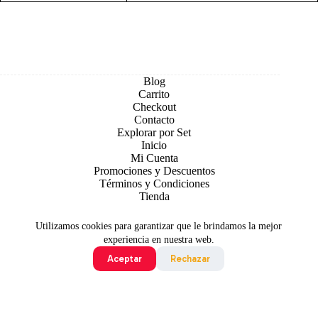
Blog
Carrito
Checkout
Contacto
Explorar por Set
Inicio
Mi Cuenta
Promociones y Descuentos
Términos y Condiciones
Tienda
Utilizamos cookies para garantizar que le brindamos la mejor
experiencia en nuestra web.
Aceptar
Rechazar
Todo contenido original es sujeto de Copyright © 2026 TCG
Colombia
©2024 Pokémon. ©1995 - 2024 Nintendo/Creatures
Inc./GAME FREAK inc. TM, ®Nintendo.