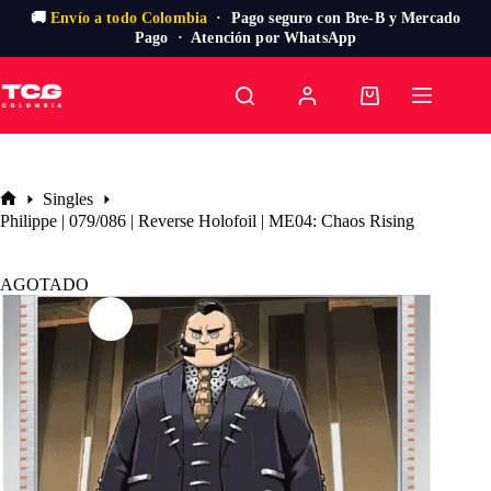
🚚
Envío a todo Colombia
· Pago seguro con Bre-B y Mercado
Pago · Atención por WhatsApp
Saltar
al
Carro
contenido
de
compra
Singles
Inicio
Philippe | 079/086 | Reverse Holofoil | ME04: Chaos Rising
AGOTADO