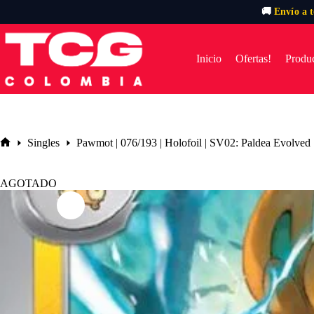
🚚
Envío a 
Saltar
al
contenido
Inicio
Ofertas!
Produc
Singles
Pawmot | 076/193 | Holofoil | SV02: Paldea Evolved
Inicio
AGOTADO