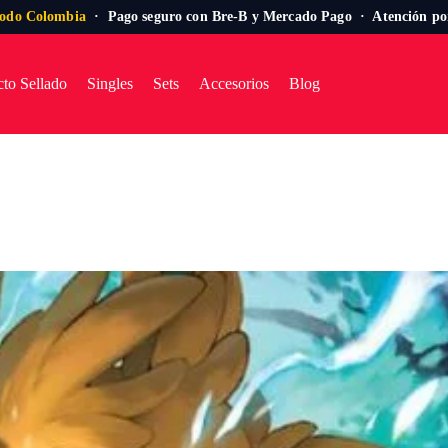
todo Colombia
· Pago seguro con Bre-B y Mercado Pago · Atención p
to Sellado
Singles
Sets
Accesorios
Blog