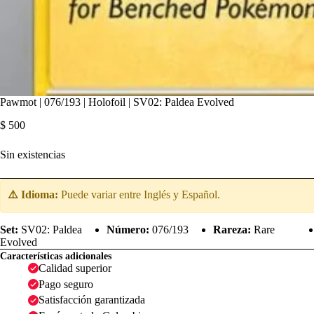
Pawmot | 076/193 | Holofoil | SV02: Paldea Evolved
$
500
Sin existencias
⚠️ Idioma:
Puede variar entre Inglés y Español.
Set:
SV02: Paldea
Número:
076/193
Rareza:
Rare
Evolved
Características adicionales
Calidad superior
Pago seguro
Satisfacción garantizada