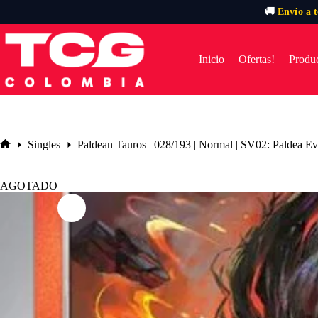
🚚
Envío a 
Saltar
al
contenido
Inicio
Ofertas!
Produc
Singles
Paldean Tauros | 028/193 | Normal | SV02: Paldea E
Inicio
AGOTADO