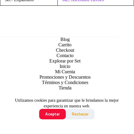
Blog
Carrito
Checkout
Contacto
Explorar por Set
Inicio
Mi Cuenta
Promociones y Descuentos
Términos y Condiciones
Tienda
Utilizamos cookies para garantizar que le brindamos la mejor
experiencia en nuestra web.
Aceptar
Rechazar
Todo contenido original es sujeto de Copyright © 2026 TCG
Colombia
©2024 Pokémon. ©1995 - 2024 Nintendo/Creatures