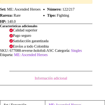
Set:
ME: Ascended Heroes
Número:
122/217
Rareza:
Rare
Tipo:
Fighting
HP:
140.0
Características adicionales
Calidad superior
Pago seguro
Satisfacción garantizada
Envíos a todo Colombia
SKU:
677088-reverse-holofoil-ASC
Categoría:
Singles
Etiqueta:
ME: Ascended Heroes
Información adicional
Set / Expansión
ME: Ascended Heroes