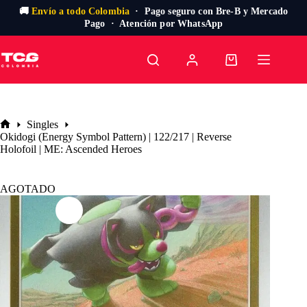
🚚
Envío a todo Colombia
· Pago seguro con Bre-B y Mercado
Pago · Atención por WhatsApp
Saltar
al
Carro
contenido
de
compra
Singles
Inicio
Okidogi (Energy Symbol Pattern) | 122/217 | Reverse
Holofoil | ME: Ascended Heroes
AGOTADO