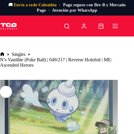
🚚
Envío a todo Colombia
· Pago seguro con Bre-B y Mercado
Pago · Atención por WhatsApp
Saltar
al
Carro
contenido
de
compra
Singles
Inicio
N’s Vanillite (Poke Ball) | 049/217 | Reverse Holofoil | ME:
Ascended Heroes