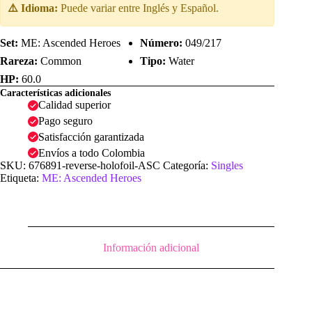
⚠️ Idioma:
Puede variar entre Inglés y Español.
Set:
ME: Ascended Heroes
Número:
049/217
Rareza:
Common
Tipo:
Water
HP:
60.0
Características adicionales
Calidad superior
Pago seguro
Satisfacción garantizada
Envíos a todo Colombia
SKU:
676891-reverse-holofoil-ASC
Categoría:
Singles
Etiqueta:
ME: Ascended Heroes
Información adicional