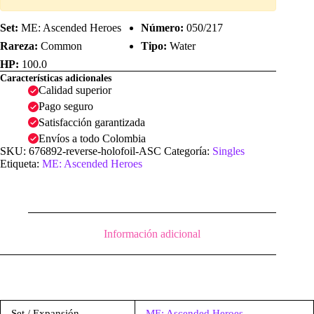
Set:
ME: Ascended Heroes
Número:
050/217
Rareza:
Common
Tipo:
Water
HP:
100.0
Características adicionales
Calidad superior
Pago seguro
Satisfacción garantizada
Envíos a todo Colombia
SKU:
676892-reverse-holofoil-ASC
Categoría:
Singles
Etiqueta:
ME: Ascended Heroes
Información adicional
Set / Expansión
ME: Ascended Heroes