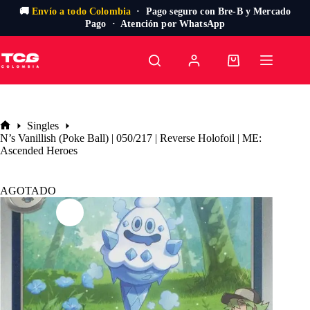
🚚
Envío a todo Colombia
· Pago seguro con Bre-B y Mercado
Pago · Atención por WhatsApp
Saltar
al
Carro
contenido
de
compra
Singles
Inicio
N’s Vanillish (Poke Ball) | 050/217 | Reverse Holofoil | ME:
Ascended Heroes
AGOTADO