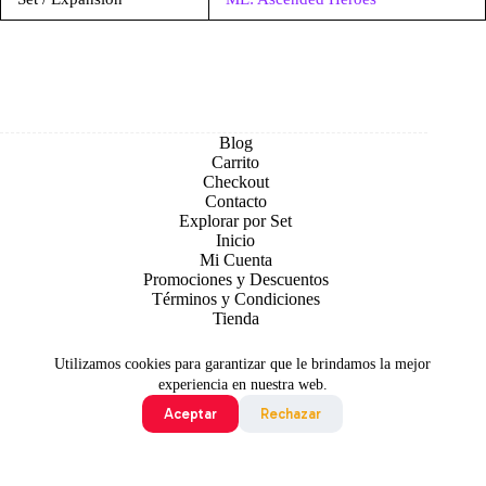
Blog
Carrito
Checkout
Contacto
Explorar por Set
Inicio
Mi Cuenta
Promociones y Descuentos
Términos y Condiciones
Tienda
Utilizamos cookies para garantizar que le brindamos la mejor
experiencia en nuestra web.
Aceptar
Rechazar
Todo contenido original es sujeto de Copyright © 2026 TCG
Colombia
©2024 Pokémon. ©1995 - 2024 Nintendo/Creatures