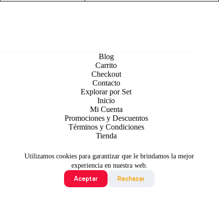
Blog
Carrito
Checkout
Contacto
Explorar por Set
Inicio
Mi Cuenta
Promociones y Descuentos
Términos y Condiciones
Tienda
Utilizamos cookies para garantizar que le brindamos la mejor
experiencia en nuestra web.
Aceptar
Rechazar
Todo contenido original es sujeto de Copyright © 2026 TCG
Colombia
©2024 Pokémon. ©1995 - 2024 Nintendo/Creatures
Inc./GAME FREAK inc. TM, ®Nintendo.