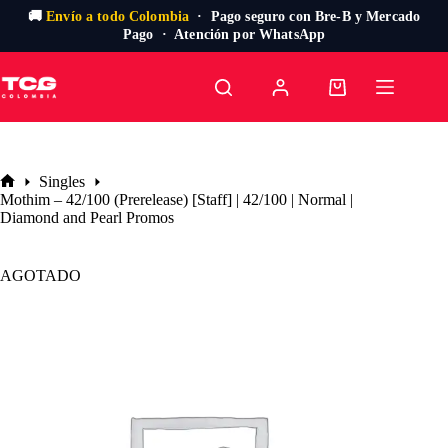
🚚
Envío a todo Colombia
· Pago seguro con Bre-B y Mercado
Pago · Atención por WhatsApp
Saltar
al
Carro
contenido
de
compra
Singles
Inicio
Mothim – 42/100 (Prerelease) [Staff] | 42/100 | Normal |
Diamond and Pearl Promos
AGOTADO