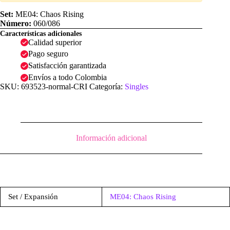
|
ME04:
Set:
ME04: Chaos Rising
Chaos
Número:
060/086
Rising
Características adicionales
cantidad
Calidad superior
Pago seguro
Satisfacción garantizada
Envíos a todo Colombia
SKU:
693523-normal-CRI
Categoría:
Singles
Información adicional
Set / Expansión
ME04: Chaos Rising