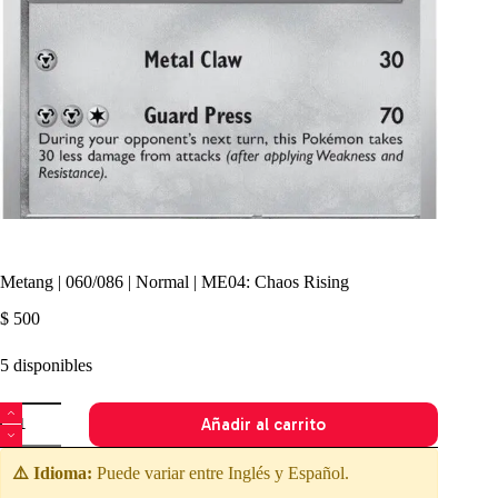
Metang | 060/086 | Normal | ME04: Chaos Rising
$
500
5 disponibles
Metang
Añadir al carrito
|
060/086
|
⚠️ Idioma:
Puede variar entre Inglés y Español.
Normal