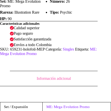
Set:
ME: Mega Evolution
Número:
26
Promo
Rareza:
Illustration Rare
Tipo:
Psychic
HP:
90
Características adicionales
Calidad superior
Pago seguro
Satisfacción garantizada
Envíos a todo Colombia
SKU:
659231-holofoil-MEP
Categoría:
Singles
Etiqueta:
ME:
Mega Evolution Promo
Información adicional
Set / Expansión
ME: Mega Evolution Promo