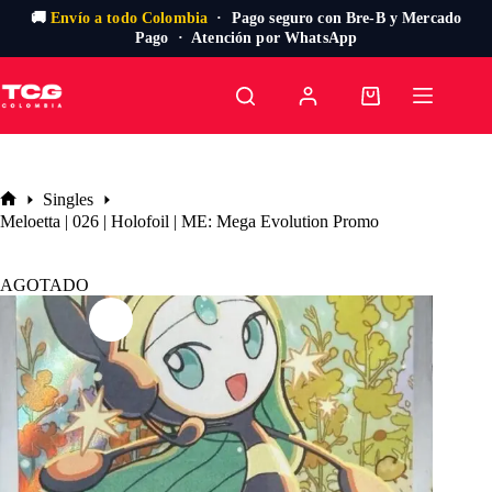
🚚
Envío a todo Colombia
· Pago seguro con Bre-B y Mercado
Pago · Atención por WhatsApp
Saltar
al
Carro
contenido
de
compra
Singles
Inicio
Meloetta | 026 | Holofoil | ME: Mega Evolution Promo
AGOTADO