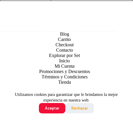
Blog
Carrito
Checkout
Contacto
Explorar por Set
Inicio
Mi Cuenta
Promociones y Descuentos
Términos y Condiciones
Tienda
Utilizamos cookies para garantizar que le brindamos la mejor
experiencia en nuestra web.
Aceptar
Rechazar
Todo contenido original es sujeto de Copyright © 2026 TCG
Colombia
©2024 Pokémon. ©1995 - 2024 Nintendo/Creatures
Inc./GAME FREAK inc. TM, ®Nintendo.