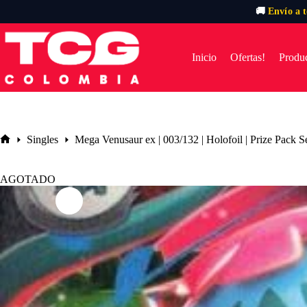
🚚
Envío a 
Saltar
al
contenido
Inicio
Ofertas!
Produc
Singles
Mega Venusaur ex | 003/132 | Holofoil | Prize Pack S
Inicio
AGOTADO