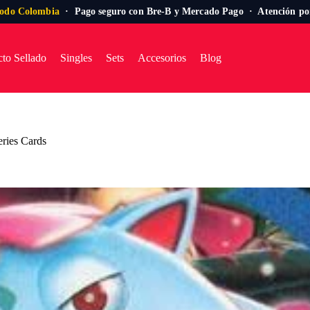
todo Colombia
· Pago seguro con Bre-B y Mercado Pago · Atención p
to Sellado
Singles
Sets
Accesorios
Blog
eries Cards