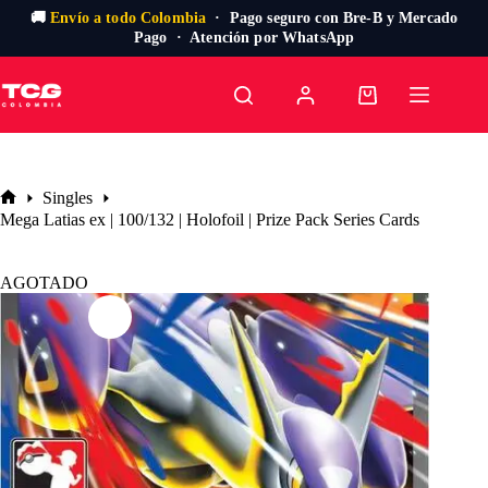
🚚
Envío a todo Colombia
· Pago seguro con Bre-B y Mercado
Pago · Atención por WhatsApp
Saltar
al
Carro
contenido
de
compra
Singles
Inicio
Mega Latias ex | 100/132 | Holofoil | Prize Pack Series Cards
AGOTADO