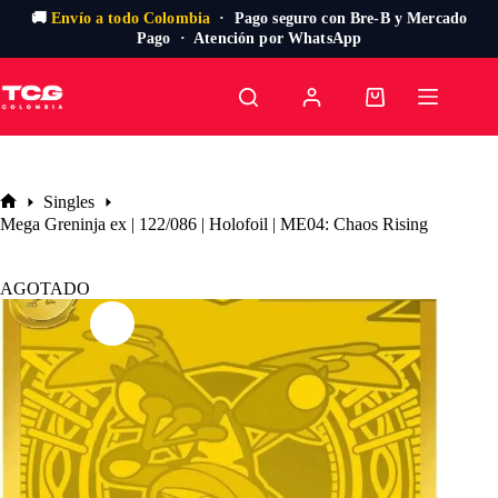
🚚
Envío a todo Colombia
· Pago seguro con Bre-B y Mercado
Pago · Atención por WhatsApp
Saltar
al
Carro
contenido
de
compra
Singles
Inicio
Mega Greninja ex | 122/086 | Holofoil | ME04: Chaos Rising
AGOTADO