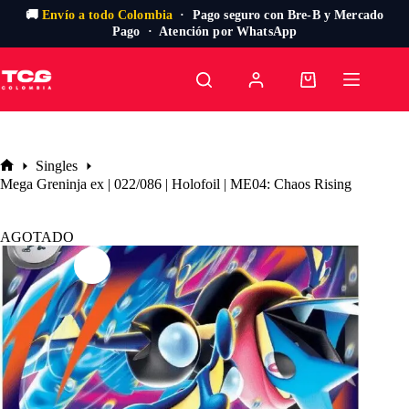
🚚
Envío a todo Colombia
· Pago seguro con Bre-B y Mercado
Pago · Atención por WhatsApp
Saltar
al
Carro
contenido
de
compra
Singles
Inicio
Mega Greninja ex | 022/086 | Holofoil | ME04: Chaos Rising
AGOTADO