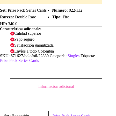
Set:
Prize Pack Series Cards
Número:
022/132
Rareza:
Double Rare
Tipo:
Fire
HP:
340.0
Características adicionales
Calidad superior
Pago seguro
Satisfacción garantizada
Envíos a todo Colombia
SKU:
671627-holofoil-22880
Categoría:
Singles
Etiqueta:
Prize Pack Series Cards
Información adicional
Set / Expansión
Prize Pack Series Cards