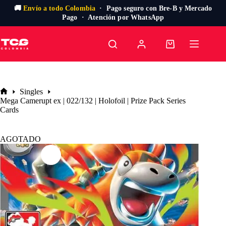
🚚
Envío a todo Colombia
· Pago seguro con Bre-B y Mercado
Pago · Atención por WhatsApp
Saltar
al
Carro
contenido
de
compra
Singles
Inicio
Mega Camerupt ex | 022/132 | Holofoil | Prize Pack Series
Cards
AGOTADO