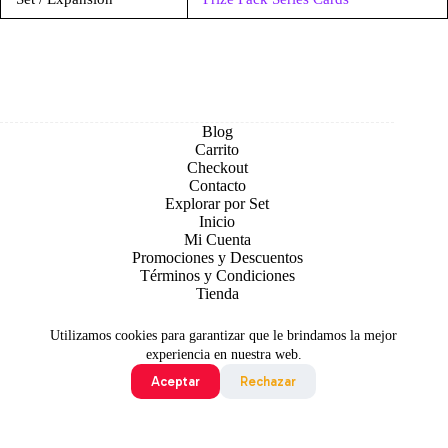
Blog
Carrito
Checkout
Contacto
Explorar por Set
Inicio
Mi Cuenta
Promociones y Descuentos
Términos y Condiciones
Tienda
Utilizamos cookies para garantizar que le brindamos la mejor
experiencia en nuestra web.
Aceptar
Rechazar
Todo contenido original es sujeto de Copyright © 2026 TCG
Colombia
©2024 Pokémon. ©1995 - 2024 Nintendo/Creatures