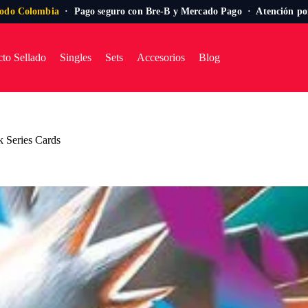
todo Colombia
· Pago seguro con Bre-B y Mercado Pago · Atención p
to Sellado
Singles
Sets
Accesorios
Blog
k Series Cards