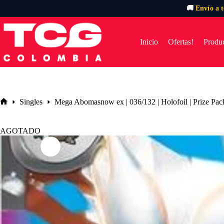
🚚
Envío a 
Saltar
al
contenido
Inicio
Ofertas!
Produc
Singles
Mega Abomasnow ex | 036/132 | Holofoil | Prize Pac
Inicio
AGOTADO