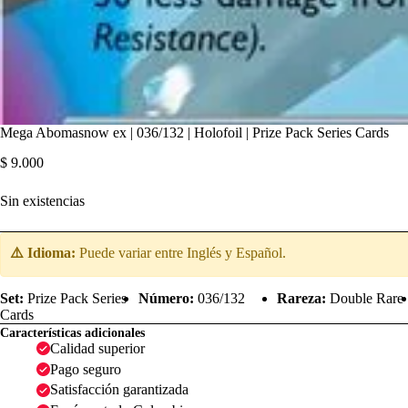
Mega Abomasnow ex | 036/132 | Holofoil | Prize Pack Series Cards
$
9.000
Sin existencias
⚠️ Idioma:
Puede variar entre Inglés y Español.
Set:
Prize Pack Series
Número:
036/132
Rareza:
Double Rare
Cards
Características adicionales
Calidad superior
Pago seguro
Satisfacción garantizada