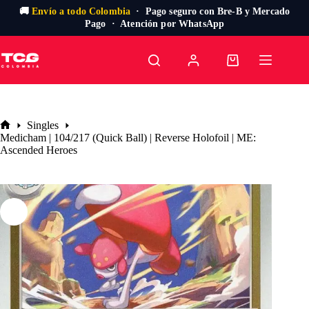
🚚
Envío a todo Colombia
· Pago seguro con Bre-B y Mercado
Pago · Atención por WhatsApp
Saltar
al
Carro
contenido
de
compra
Singles
Inicio
Medicham | 104/217 (Quick Ball) | Reverse Holofoil | ME:
Ascended Heroes