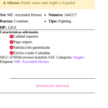
⚠️ Idioma:
Puede variar entre Inglés y Español.
Set:
ME: Ascended Heroes
Número:
104/217
Rareza:
Common
Tipo:
Fighting
HP:
120.0
Características adicionales
Calidad superior
Pago seguro
Satisfacción garantizada
Envíos a todo Colombia
SKU:
676936-reverse-holofoil-ASC
Categoría:
Singles
Etiqueta:
ME: Ascended Heroes
Información adicional