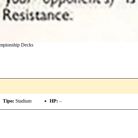
ampionship Decks
Tipo:
Stadium
HP:
–