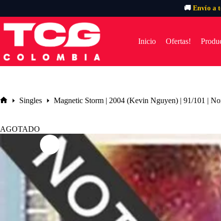
🚚
Envío a 
Saltar
al
contenido
Inicio
Ofertas!
Produc
Singles
Magnetic Storm | 2004 (Kevin Nguyen) | 91/101 | N
Inicio
AGOTADO