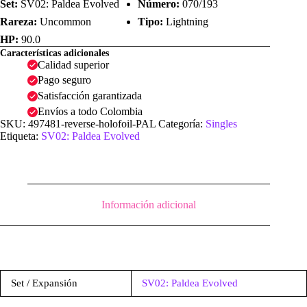
Set:
SV02: Paldea Evolved
Número:
070/193
Rareza:
Uncommon
Tipo:
Lightning
HP:
90.0
Características adicionales
Calidad superior
Pago seguro
Satisfacción garantizada
Envíos a todo Colombia
SKU:
497481-reverse-holofoil-PAL
Categoría:
Singles
Etiqueta:
SV02: Paldea Evolved
Información adicional
Set / Expansión
SV02: Paldea Evolved