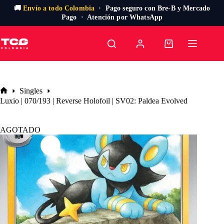
🚚
Envío a todo Colombia
· Pago seguro con Bre-B y Mercado
Pago · Atención por WhatsApp
Saltar
al
Carro
contenido
de
compra
Singles
Inicio
Luxio | 070/193 | Reverse Holofoil | SV02: Paldea Evolved
AGOTADO