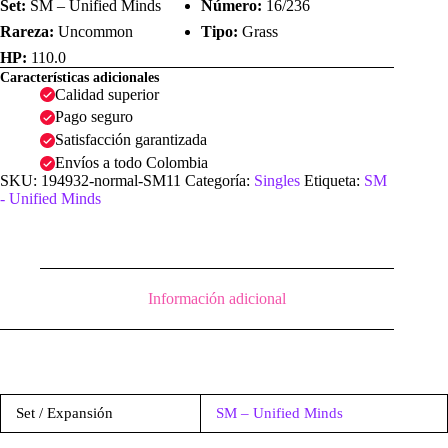
Set:
SM – Unified Minds
Número:
16/236
Rareza:
Uncommon
Tipo:
Grass
HP:
110.0
Características adicionales
Calidad superior
Pago seguro
Satisfacción garantizada
Envíos a todo Colombia
SKU:
194932-normal-SM11
Categoría:
Singles
Etiqueta:
SM
- Unified Minds
Información adicional
Set / Expansión
SM – Unified Minds