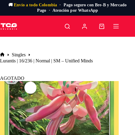
🚚
Envío a todo Colombia
· Pago seguro con Bre-B y Mercado
Pago · Atención por WhatsApp
Saltar
al
Carro
contenido
de
compra
Singles
Inicio
Lurantis | 16/236 | Normal | SM – Unified Minds
AGOTADO