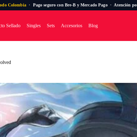
todo Colombia
· Pago seguro con Bre-B y Mercado Pago · Atención p
to Sellado
Singles
Sets
Accesorios
Blog
volved