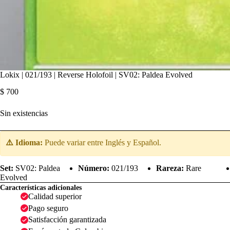
Lokix | 021/193 | Reverse Holofoil | SV02: Paldea Evolved
$
700
Sin existencias
⚠️ Idioma:
Puede variar entre Inglés y Español.
Set:
SV02: Paldea
Número:
021/193
Rareza:
Rare
Evolved
Características adicionales
Calidad superior
Pago seguro
Satisfacción garantizada