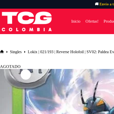
🚚
Envío a 
Saltar
al
contenido
Inicio
Ofertas!
Produc
Singles
Lokix | 021/193 | Reverse Holofoil | SV02: Paldea E
Inicio
AGOTADO