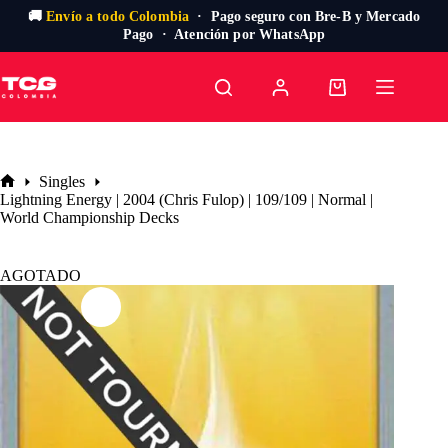
🚚
Envío a todo Colombia
· Pago seguro con Bre-B y Mercado
Pago · Atención por WhatsApp
Saltar
al
Carro
contenido
de
compra
Singles
Inicio
Lightning Energy | 2004 (Chris Fulop) | 109/109 | Normal |
World Championship Decks
AGOTADO