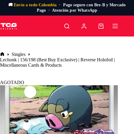
🚚
Envío a todo Colombia
· Pago seguro con Bre-B y Mercado
Pago · Atención por WhatsApp
Saltar
al
Carro
contenido
de
compra
Singles
Inicio
Lechonk | 156/198 (Best Buy Exclusive) | Reverse Holofoil |
Miscellaneous Cards & Products
AGOTADO