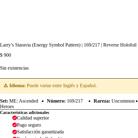
Larry’s Staravia (Energy Symbol Pattern) | 169/217 | Reverse Holofoi
$
900
Sin existencias
⚠️ Idioma:
Puede variar entre Inglés y Español.
Set:
ME: Ascended
Número:
169/217
Rareza:
Uncommon
Heroes
Características adicionales
Calidad superior
Pago seguro
Satisfacción garantizada