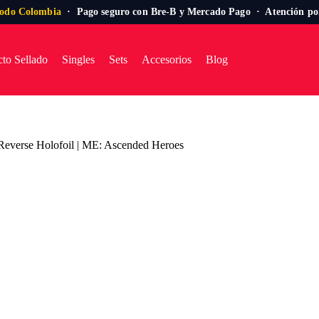
todo Colombia
· Pago seguro con Bre-B y Mercado Pago · Atención p
to Sellado
Singles
Sets
Accesorios
Blog
| Reverse Holofoil | ME: Ascended Heroes