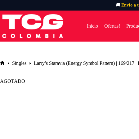
🚚
Envío a 
Saltar
al
contenido
Inicio
Ofertas!
Produc
Singles
Larry’s Staravia (Energy Symbol Pattern) | 169/217 
Inicio
AGOTADO